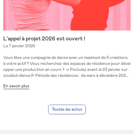
L’appel à projet 2026 est ouvert !
Le 7 janvier 2026
Vous êtes une compagnie de danse avec un maximum de 5 créations
à votre actif ? Vous recherchez des espaces de résidence pour dével
opper une production en cours ? → Postulez avant le 23 janvier sur
studiod-danse.fr Période des résidences : de mars à décembre 2026
Pré-sélection par les lieux : du 24 janvier au 8 février Annonce des co
En savoir plus
mpagnies sélectionnées : 13 février 2026 Les lieux partenaires de 20
26 : Région Ile-de-France (13) Atelier de Paris / CDCN, Paris L’Etoile
du Nord, Paris Le Regard du Cygne, Paris La Ménagerie de Verre, Pa
ris Le Point Ephémère, Paris Cromot, Paris Le Carreau du Temple, Pa
Toutes les actus
ris La Ferronnerie-CLAJE, Paris Théâtre de Vanves, Vanves (92) La
Chaufferie, Saint-Denis (93) L’Amin Théâtre / Théâtre à Grigny (91)
Danse Dense, Pantin (93) Théâtre de Corbeil-Essonnes (91) Autres
Régions et Outre-Mer (14) KLAP Maison pour la danse, Marseille Ce