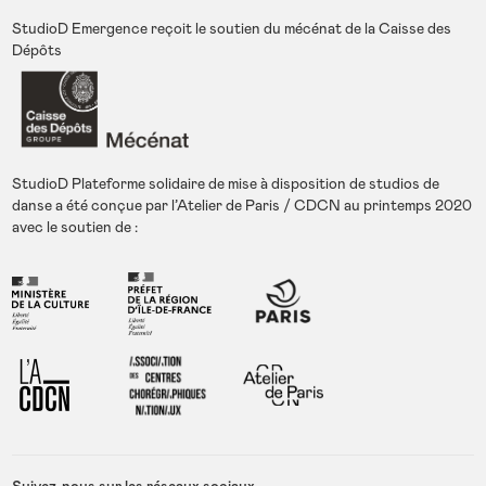
ntre chorégraphique National de Nantes, Nantes Honolulu, Nantes
Dispositif Récif – Karukera Ballet, Pointe-à-Pitre Le Dancing-cie bea
StudioD Emergence reçoit le soutien du mécénat de la Caisse des
u geste, Val de Reuil Centre Chorégraphique National d’Orléans, Orl
Dépôts
éans Les Hivernales / CDCN, Avignon Espace Pasolini, Valenciennes
Les SUBS, Lyon Lalanbik / CDCN-Océan Indien, La Réunion Le Paci
fique / CDCN, Grenoble Théâtre de Cusset, Cusset Le Gymnase / C
DCN, Roubaix Le Quatrain, Haute-Goulaine
StudioD Plateforme solidaire de mise à disposition de studios de
danse a été conçue par l’Atelier de Paris / CDCN au printemps 2020
avec le soutien de :